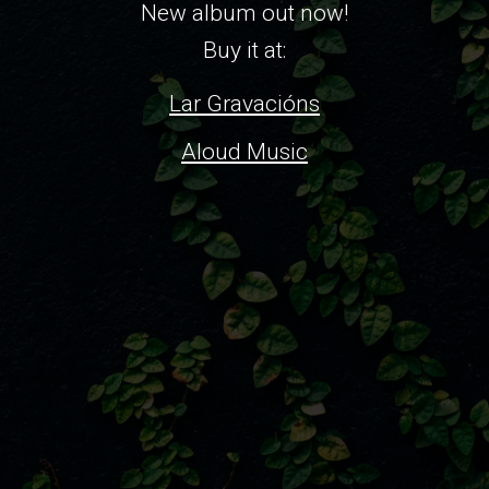
New album out now!
Buy it at:
Lar Gravacións
Aloud Music